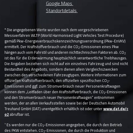
Google Maps
Standortdetails
* Die angegebenen Werte wurden nach dem vorgeschriebenen
Messverfahren WLTP (World Harmonised Light Vehicles Test Procedure)
gemäß Pkw-Energieverbrauchskennzeichnungsverordnung (Pkw-EnVKV)
ermittelt. Der Kraftstoffverbrauch und die CO
-Emissionen eines Pkw
2
hängen auch vom Fahrstil und anderen nichttechnischen Faktoren ab. CO
2
ist das für die Erderwärmung hauptsächlich verantwortliche Treibhausgas.
Die Angaben beziehen sich nicht auf ein einzelnes Fahrzeug und sind nicht
Bestandteil des Angebots, sondern dienen allein Vergleichszwecken
zwischen den verschiedenen Fahrzeugtypen. Weitere Informationen zum
offiziellen Kraftstoffverbrauch, den offiziellen spezifischen CO
-
2
Emissionen und ggf. zum Stromverbrauch neuer Personenkraftwagen
können dem „Leitfaden über den Kraftstoffverbrauch, die CO
-Emissionen
2
und den Stromverbrauch neuer Personenkraftwagen“ entnommen
werden, der an allen Verkaufsstellen sowie bei der Deutschen Automobil
Treuhand GmbH (DAT) unentgeltlich erhältlich ist oder unter
www.dat.de/c
o2
abrufbar ist.
¹ Es werden nur die CO
-Emissionen angegeben, die durch den Betrieb
2
des PKW entstehen. CO
-Emissionen, die durch die Produktion und
2