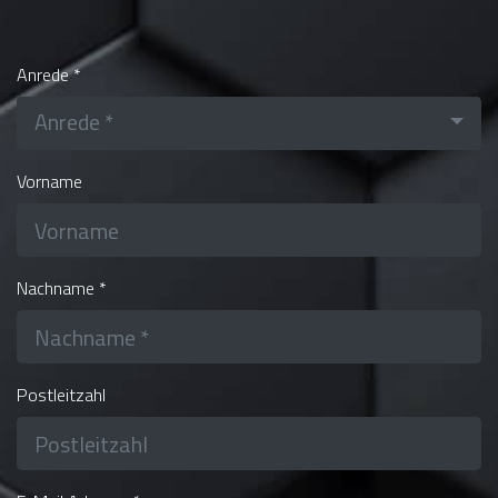
Anrede *
Anrede *
Vorname
Nachname *
Postleitzahl