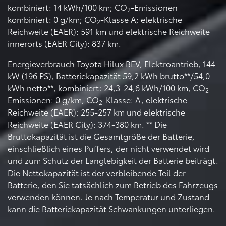
kombiniert: 14 kWh/100 km; CO
-Emissionen
2
kombiniert: 0 g/km; CO
-Klasse A; elektrische
2
Reichweite (EAER): 591 km und elektrische Reichweite
innerorts (EAER City): 837 km.
Energieverbrauch Toyota Hilux BEV, Elektroantrieb, 144
kW (196 PS), Batteriekapazität 59,2 kWh brutto**/54,0
kWh netto**, kombiniert: 24,3-24,6 kWh/100 km, CO
-
2
Emissionen: 0 g/km, CO
-Klasse: A, elektrische
2
Reichweite (EAER): 255-257 km und elektrische
Reichweite (EAER City): 374-380 km. ** Die
Bruttokapazität ist die Gesamtgröße der Batterie,
einschließlich eines Puffers, der nicht verwendet wird
und zum Schutz der Langlebigkeit der Batterie beiträgt.
Die Nettokapazität ist der verbleibende Teil der
Batterie, den Sie tatsächlich zum Betrieb des Fahrzeugs
verwenden können. Je nach Temperatur und Zustand
kann die Batteriekapazität Schwankungen unterliegen.