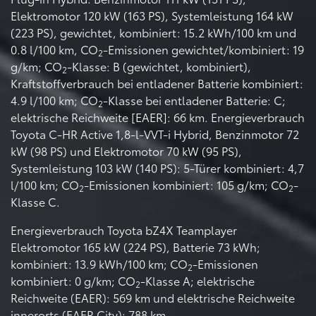
Elektromotor 120 kW (163 PS), Systemleistung 164 kW
(223 PS), gewichtet, kombiniert: 15.2 kWh/100 km und
0.8 l/100 km, CO
-Emissionen gewichtet/kombiniert: 19
2
g/km; CO
-Klasse: B (gewichtet, kombiniert),
2
Kraftstoffverbrauch bei entladener Batterie kombiniert:
4.9 l/100 km; CO
-Klasse bei entladener Batterie: C;
2
elektrische Reichweite [EAER]: 66 km. Energieverbrauch
Toyota C-HR Active 1,8-l-VVT-i Hybrid, Benzinmotor 72
kW (98 PS) und Elektromotor 70 kW (95 PS),
Systemleistung 103 kW (140 PS): 5-Türer kombiniert: 4,7
l/100 km; CO
-Emissionen kombiniert: 105 g/km; CO
-
2
2
Klasse C.
Energieverbrauch Toyota bZ4X Teamplayer
Elektromotor 165 kW (224 PS), Batterie 73 kWh;
kombiniert: 13.9 kWh/100 km; CO
-Emissionen
2
kombiniert: 0 g/km; CO
-Klasse A; elektrische
2
Reichweite (EAER): 569 km und elektrische Reichweite
innerorts (EAER City): 788 km.