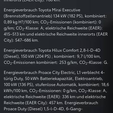
Energieverbrauch Toyota Mirai Executive
(Brennstoffzellenantrieb) 134 kW (182 PS), kombiniert:
0,89 kg H?/100 km; CO
-Emissionen (kombiniert): 0
2
g/km; CO
-Klasse: A; elektrische Reichweite (EAER):
2
415–513 km und elektrische Reichweite innerorts (EAER
City): 547–686 km.
Energieverbrauch Toyota Hilux Comfort 2,8-l-D-4D
(Diesel), 150 kW (204 PS) ; kombiniert: 9,7 l/100 km,
CO
-Emissionen kombiniert: 253 g/km, CO
-Klasse: G.
2
2
Energieverbrauch Proace City Electric, L1 verblecht 4-
türig Duty, 50 kWh Batteriekapazität, Elektroantrieb,
100 kW (136 PS), stufenlose Automatik, kombiniert: 18,6
kWh/100 km, CO
-Emissionen: 0 g/km, CO
-Klasse: A,
2
2
elektrische Reichweite (EAER): 336 km und elektrische
Reichweite (EAER City): 457 km. Energieverbrauch
Proace Duty (Diesel) 1,5-l-D-4D, 6-Gang-