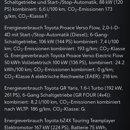
Schaltgetriebe und Start-/Stop-Automatik, 88 kW (120
PS) kombiniert: 6,6 l/100 km, CO
-Emissionen 173
2
g/km, CO
-Klasse F.
2
Energieverbrauch Toyota Proace Verso Flow, 2,0-l-D-
4D mit Start-/Stop-Automatik (Diesel); 6-Gang-
Schaltgetriebe, 106 kW (144 PS) kombiniert: 7,4 l/100
km; CO
-Emissionen kombiniert: 193 g/km; CO
-Klasse
2
2
G. Energieverbrauch Toyota Proace Verso Electric Flow
50 kWh Vollelektrisch 100 kW (136 PS), kombiniert: 24.2
kWh/100 km; CO
-Emissionen kombiniert: 0 g/km;
2
CO
-Klasse A elektrische Reichweite (EAER): 218 km.
2
Energieverbrauch Toyota GR Yaris, 1.6-l Turbo (192 kW,
261 PS), 6-Gang Schaltgetriebe (GR FOUR (4x4)):
kombiniert: 8,2 l/100 km, CO
-Emissionen kombiniert
2
nach WLTP: 186 g/km, CO
-Klasse: G.
2
Energieverbrauch Toyota bZ4X Touring Teamplayer
Elektromotor 167 kW (224 PS), Batterie 75 kWh,