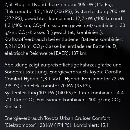
2,5L Plug-in Hybrid: Benzinmotor 105 kW (143 PS),
Elektromotor 151,4 kW (206 PS), Systemleistung 200 kW
(272 PS), gewichtet, kombiniert: 12,2 kWh/100 km und
1,3 l/100 km, CO
-Emissionen gewichtet/kombiniert: 30
2
g/km. CO
-Klasse: B (gewichtet, kombiniert);
2
Kraftstoffverbrauch bei entladener Batterie kombiniert:
5,2 l/100 km, CO
-Klasse bei entladener Batterie: D;
2
elektrische Reichweite [EAER]: 137 km.
Abbildung zeigt aufpreispflichtige Fahrzeugfarbe und
Sonderausstattung. Energieverbrauch Toyota Corolla
Comfort Hybrid, 1,8-l-VVT-i Hybrid: Benzinmotor 72 kW
(98 PS) und Elektromotor 70 kW (95 PS),
Systemleistung 103 kW (140 PS) 5-Türer kombiniert: 4,4
l/100 km; CO
-Emissionen kombiniert: 100 g/km; CO
-
2
2
Klasse C.
Energieverbrauch Toyota Urban Cruiser Comfort
(Elektromotor) 128 kW (174 PS), kombiniert: 15,1