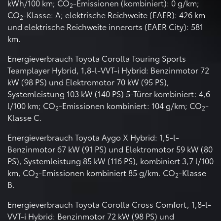
kWh/100 km; CO
-Emissionen (kombiniert): 0 g/km;
2
CO
-Klasse: A; elektrische Reichweite (EAER): 426 km
2
und elektrische Reichweite innerorts (EAER City): 581
km.
Energieverbrauch Toyota Corolla Touring Sports
Teamplayer Hybrid, 1,8-l-VVT-i Hybrid: Benzinmotor 72
kW (98 PS) und Elektromotor 70 kW (95 PS),
Systemleistung 103 kW (140 PS) 5-Türer kombiniert: 4,6
l/100 km; CO
-Emissionen kombiniert: 104 g/km; CO
-
2
2
Klasse C.
Energieverbrauch Toyota Aygo X Hybrid: 1,5-l-
Benzinmotor 67 kW (91 PS) und Elektromotor 59 kW (80
PS), Systemleistung 85 kW (116 PS), kombiniert 3,7 l/100
km, CO
-Emissionen kombiniert 85 g/km. CO
-Klasse
2
2
B.
Energieverbrauch Toyota Corolla Cross Comfort, 1,8-l-
VVT-i Hybrid: Benzinmotor 72 kW (98 PS) und