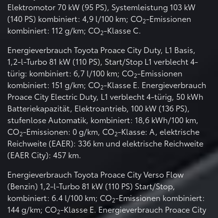
Elektromotor 70 kW (95 PS), Systemleistung 103 kW
(140 PS) kombiniert: 4,9 l/100 km; CO
-Emissionen
2
kombiniert: 112 g/km; CO
-Klasse C.
2
Energieverbrauch Toyota Proace City Duty, L1 Basis,
1,2-l-Turbo 81 kW (110 PS), Start/Stop L1 verblecht 4-
türig: kombiniert: 6,7 l/100 km; CO
-Emissionen
2
kombiniert: 151 g/km; CO
-Klasse E. Energieverbrauch
2
Proace City Electric Duty, L1 verblecht 4-türig, 50 kWh
Batteriekapazität, Elektroantrieb, 100 kW (136 PS),
stufenlose Automatik, kombiniert: 18,6 kWh/100 km,
CO
-Emissionen: 0 g/km, CO
-Klasse: A, elektrische
2
2
Reichweite (EAER): 336 km und elektrische Reichweite
(EAER City): 457 km.
Energieverbrauch Toyota Proace City Verso Flow
(Benzin) 1,2-l-Turbo 81 kW (110 PS) Start/Stop,
kombiniert: 6.4 l/100 km; CO
-Emissionen kombiniert:
2
144 g/km; CO
-Klasse E. Energieverbrauch Proace City
2