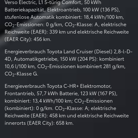
Verso Electric, L1 5-türig Comfort, 50 kWh
Batteriekapazität, Elektroantrieb, 100 kW (136 PS),
stufenlose Automatik kombiniert: 18,4 kWh/100 km,
CO
-Emissionen: 0 g/km, CO
-Klasse: A, elektrische
2
2
Reichweite (EAER): 339 km und elektrische Reichweite
(EAER City): 456 km.
Energieverbrauch Toyota Land Cruiser (Diesel) 2,8-l-D-
4D, Automatikgetriebe, 150 kW (204 PS): kombiniert
10,6 l/100 km, CO
-Emissionen kombiniert 281 g/km,
2
CO
-Klasse G.
2
Energieverbrauch Toyota C-HR+ Elektromotor,
Frontantrieb, 57,7 kWh Batterie, 123 kW (167 PS),
kombiniert: 13,4 kWh/100 km; CO
-Emissionen
2
(kombiniert): 0 g/km. CO
-Klasse: A; elektrische
2
Reichweite (EAER): 458 km und elektrische Reichweite
innerorts (EAER City): 658 km.