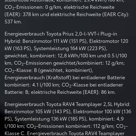
CO
-Emissionen: 0 g/km, elektrische Reichweite
2
(EAER): 378 km und elektrische Reichweite (EAER City):
537 km.
Energieverbrauch Toyota Prius 2,0-l-VVT-i Plug-in
Hybrid: Benzinmotor 111 kW (151 PS), Elektromotor 120
kW (163 PS), Systemleistung 164 kW (223 PS),
gewichtet, kombiniert: 12,8 kWh/100 km und 0.5 l/100
km, CO
-Emissionen gewichtet/kombiniert: 12 g/km;
2
CO
-Klasse: B (gewichtet, kombiniert),
2
Energieverbrauch (Kraftstoff) bei entladener Batterie
kombiniert: 4.1 l/100 km; CO
-Klasse bei entladener
2
Batterie: B; elektrische Reichweite [EAER]: 86 km.
Energieverbrauch Toyota RAV4 Teamplayer 2,5L Hybrid:
Benzinmotor 105 kW (143 PS), Elektromotor 100 kW (136
PS), Systemleistung 136 kW (185 PS), kombiniert: 4,9
l/100 km; CO
-Emissionen kombiniert: 112 g/km; CO
-
2
2
Klasse C. Energieverbrauch Toyota RAV4 Teamplayer