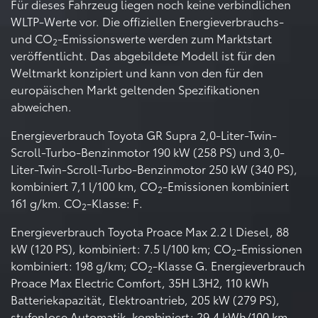
Für dieses Fahrzeug liegen noch keine verbindlichen
WLTP-Werte vor. Die offiziellen Energieverbrauchs-
und CO
-Emissionswerte werden zum Marktstart
2
veröffentlicht. Das abgebildete Modell ist für den
Weltmarkt konzipiert und kann von den für den
europäischen Markt geltenden Spezifikationen
abweichen.
Energieverbrauch Toyota GR Supra 2,0-Liter-Twin-
Scroll-Turbo-Benzinmotor 190 kW (258 PS) und 3,0-
Liter-Twin-Scroll-Turbo-Benzinmotor 250 kW (340 PS),
kombiniert 7,1 l/100 km, CO
-Emissionen kombiniert
2
161 g/km. CO
-Klasse: F.
2
Energieverbrauch Toyota Proace Max 2.2 l Diesel, 88
kW (120 PS), kombiniert: 7.5 l/100 km; CO
-Emissionen
2
kombiniert: 198 g/km; CO
-Klasse G. Energieverbrauch
2
Proace Max Electric Comfort, 35H L3H2, 110 kWh
Batteriekapazität, Elektroantrieb, 205 kW (279 PS),
stufenlose Automatik, kombiniert: 29,4 kWh/100 km,